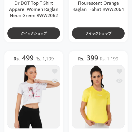
DriDOT Top T Shirt
Flourescent Orange
Apparel Women Raglan
Raglan T-Shirt RWW2064
Neon Green RWW2062
クイックショップ
クイックショップ
499
399
Rs.
Rs. 1,199
Rs.
Rs. 1,199
ほしい物リストに追加する DriDOT White Lo
ほしい物リ
クイックビュー DriDOT White Long Back
クイックビュ