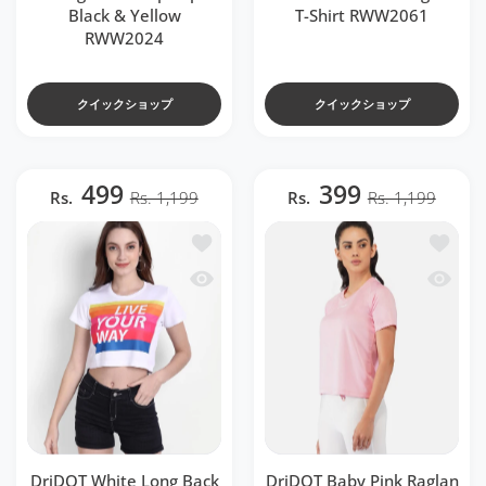
Black & Yellow
T-Shirt RWW2061
RWW2024
クイックショップ
クイックショップ
499
399
Rs.
Rs. 1,199
Rs.
Rs. 1,199
ほしい物リストに追加する DriDOT White Lo
ほしい物リ
クイックビュー DriDOT White Long Back
クイックビュ
DriDOT White Long Back
DriDOT Baby Pink Raglan