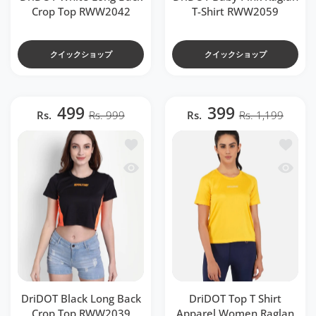
Crop Top RWW2042
T-Shirt RWW2059
クイックショップ
クイックショップ
499
399
Rs.
Rs. 999
Rs.
Rs. 1,199
ほしい物リストに追加する DriDOT Black Lo
ほしい物リス
クイックビュー DriDOT Black Long Back
クイックビュ
DriDOT Black Long Back
DriDOT Top T Shirt
Crop Top RWW2039
Apparel Women Raglan