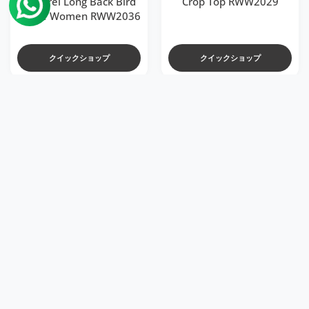
Apparel Long Back Bird
Crop Top RWW2029
White Women RWW2036
クイックショップ
クイックショップ
499
499
Rs.
Rs. 1,199
Rs.
Rs. 1,199
ほしい物リストに追加する DriDOT White Lo
ほしい物リ
クイックビュー DriDOT White Long Back
クイックビュ
DriDOT White Long Back
DriDOT Black Long Back