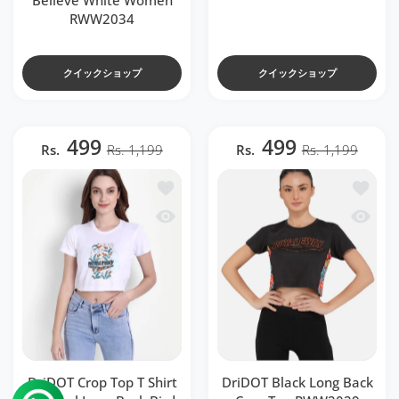
Believe White Women
RWW2034
クイックショップ
クイックショップ
499
499
Rs.
Rs. 1,199
Rs.
Rs. 1,199
ほしい物リストに追加する DriDOT Crop Top T 
ほしい物リ
クイックビュー DriDOT Crop Top T Shirt 
クイックビュ
DriDOT Crop Top T Shirt
DriDOT Black Long Back