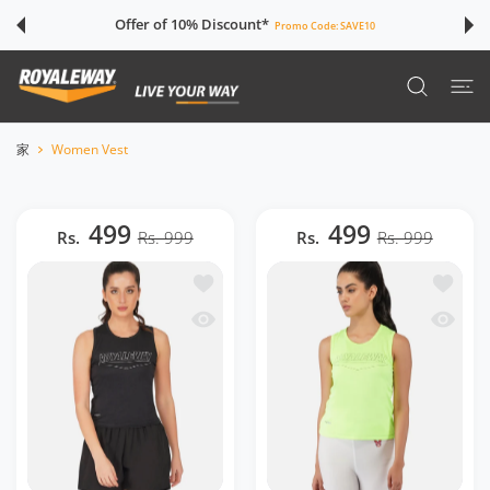
ツに進む
Offer of 10% Discount*
Promo Code:
SAVE10
家
Women Vest
499
499
Rs.
Rs. 999
Rs.
Rs. 999
ほしい物リストに追加する DriSOFT Black 
ほしい物リ
クイックビュー DriSOFT Black Vest RW
クイックビュ