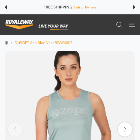
ツに進む
FREE SHIPPING
Cash on Delivery
家
DriSOFT Ash Blue Vest RWW4003