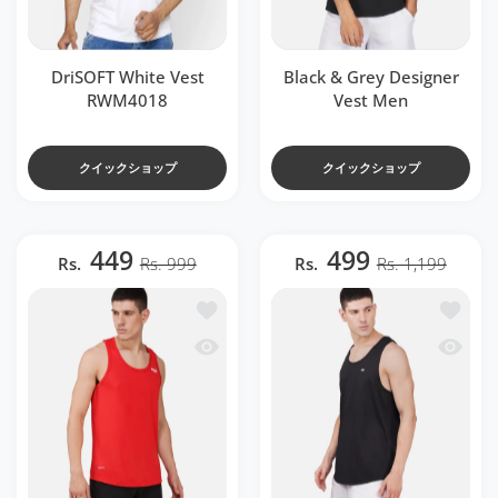
DriSOFT White Vest
Black & Grey Designer
RWM4018
Vest Men
クイックショップ
クイックショップ
449
499
Rs.
Rs. 999
Rs.
Rs. 1,199
ほしい物リストに追加する DriSOFT Red V
ほしい物リ
クイックビュー DriSOFT Red Vest RWM
クイックビュ