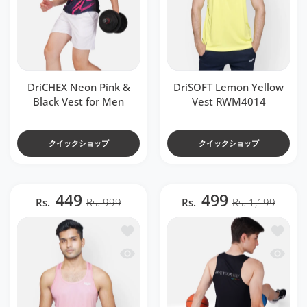
DriCHEX Neon Pink &
DriSOFT Lemon Yellow
Black Vest for Men
Vest RWM4014
クイックショップ
クイックショップ
449
499
Rs.
Rs. 999
Rs.
Rs. 1,199
ほしい物リストに追加する DriSOFT Pink V
ほしい物リ
クイックビュー DriSOFT Pink Vest RWM
クイックビュ