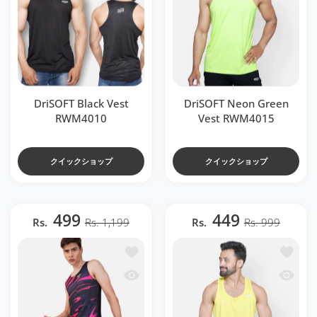
DriSOFT Black Vest
DriSOFT Neon Green
RWM4010
Vest RWM4015
クイックショップ
クイックショップ
499
449
Rs.
Rs. 1,199
Rs.
Rs. 999
ほしい物リストに追加する DriCHEX Neon Pink
ほしい物リ
クイックビュー DriCHEX Neon Pink & Blac
クイックビ