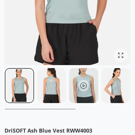
写真を
DriSOFT Ash Blue Vest RWW4003