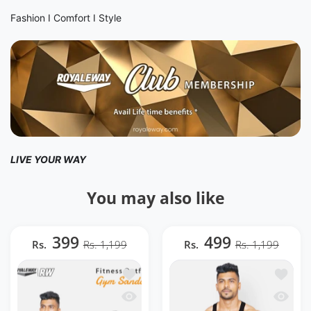
Fashion I Comfort I Style
LIVE YOUR WAY
You may also like
399
499
Rs.
Rs. 1,199
Rs.
Rs. 1,199
ほしい物リストに追加する Camouflage Bla
ほしい物リ
クイックビュー Camouflage Black Gym 
クイックビ