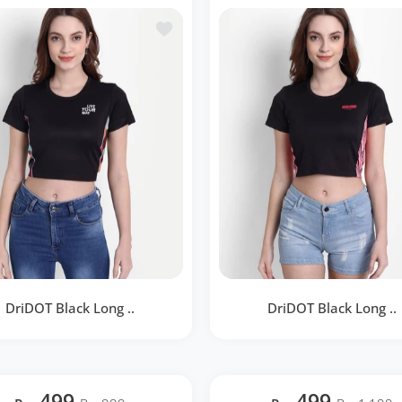
BOUTIQUE RAPIDE
BOUTIQUE RAPIDE
te de souhaits White Long Back Crop Top RWW2032
Ajouter à la liste de souhaits DriDOT 
DriDOT Black Long ..
DriDOT Black Long ..
T Black Long Back Crop Top
DriDOT Black Long Back Cr
RWW2046
RWW2040
499
499