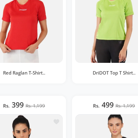
Red Raglan T-Shirt..
DriDOT Top T Shirt..
 Raglan T-Shirt RWW2063
DriDOT Top T Shirt Appa
Women Raglan Neon Gr
399
499
Rs.
Rs. 1,199
Rs.
RWW2062
Rs. 1,199
BOUTIQUE RAPIDE
te de souhaits DriDOT White Long Back Crop Top RWW2033
Ajouter à la liste de souhaits Lemon Y
BOUTIQUE RAPIDE