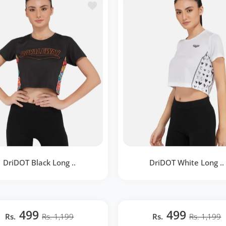
te de souhaits DriDOT Crop Top T Shirt Apparel Long Back Bird
Ajouter à la liste de souhaits DriDOT 
BOUTIQUE RAPIDE
DriDOT Black Long ..
DriDOT White Long ..
T Black Long Back Crop Top
DriDOT White Long Back Cr
RWW2029
RWW2031
499
499
Rs.
Rs. 1,199
Rs.
Rs. 1,199