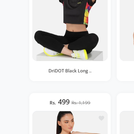
DriDOT Black Long ..
DriDOT Black Long Back Crop Top
Red
RWW2030
499
Rs.
Rs. 1,199
BOUTIQUE RAPIDE
Ajouter à la lis