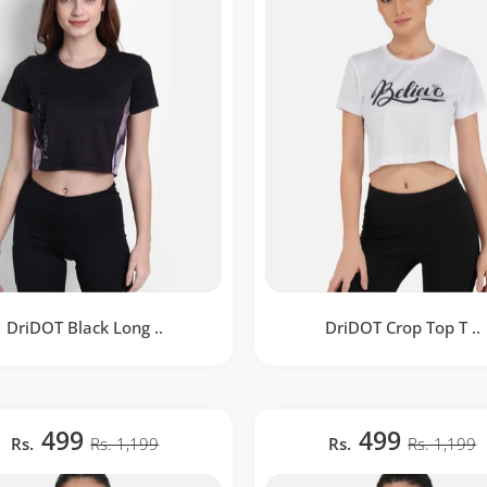
DriDOT Black Long ..
DriDOT Crop Top T ..
T Black Long Back Crop Top
DriDOT Crop Top T Shirt Ap
RWW2045
Long Back Believe White 
499
499
Rs.
Rs. 1,199
Rs.
RWW2034
Rs. 1,199
BOUTIQUE RAPIDE