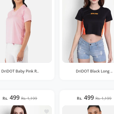
DriDOT Baby Pink R..
DriDOT Black Long ..
OT Baby Pink Raglan T-Shirt
DriDOT Black Long Back Cr
RWW2059
RWW2039
499
499
Rs.
Rs. 1,199
Rs.
Rs. 1,199
BOUTIQUE RAPIDE
BOUTIQUE RAPIDE
te de souhaits DriDOT White Long Back Crop Top RWW2041
Ajouter à la liste de souhaits DriDOT 