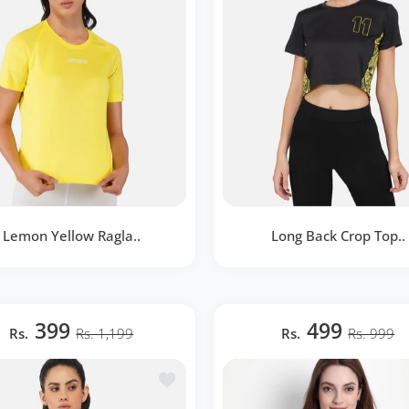
Lemon Yellow Ragla..
Long Back Crop Top..
on Yellow Raglan T-Shirt
Long Back Crop Top Blac
RWW2060
Yellow RWW2024
399
499
Rs.
Rs. 1,199
Rs.
Rs. 999
BOUTIQUE RAPIDE
BOUTIQUE RAPIDE
te de souhaits DriDOT White Long Back Crop Top RWW2042
Ajouter à la liste de souhaits DriDOT 