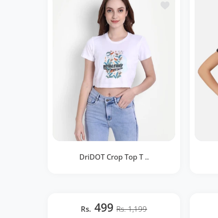
Ajouter à la lis
DriDOT Crop Top T ..
DriDOT Crop Top T Shirt Apparel
DriDO
Long Back Bird White Women
499
Rs.
RWW2036
Rs. 1,199