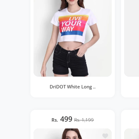
DriDOT White Long ..
DriDOT White Long Back Crop Top
DriD
RWW2042
499
Rs.
Rs. 1,199
BOUTIQUE RAPIDE
Ajouter à la lis