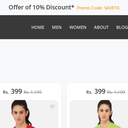
FREE SHIPPING
Cash on Delivery
HOME
MEN
WOMEN
ABOUT
BLOG
399
399
Rs.
Rs. 1,199
Rs.
Rs. 1,199
te de souhaits DriDOT Black Long Back Crop Top RWW2030
Ajouter à la liste de souhaits Red Ragl