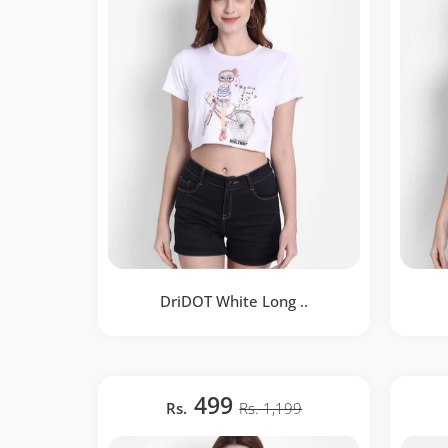
DriDOT White Long ..
DriDOT White Long Back Crop Top
DriDO
RWW2041
499
Rs.
Rs. 1,199
BOUTIQUE RAPIDE