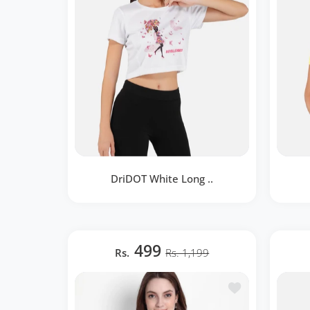
DriDOT White Long ..
DriDOT White Long Back Crop Top
Lem
RWW2033
499
Rs.
Rs. 1,199
BOUTIQUE RAPIDE
Ajouter à la lis