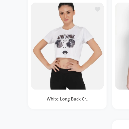
Ajouter à la lis
BOUTIQUE RAPIDE
White Long Back Cr..
White Long Back Crop Top
DriDO
RWW2032