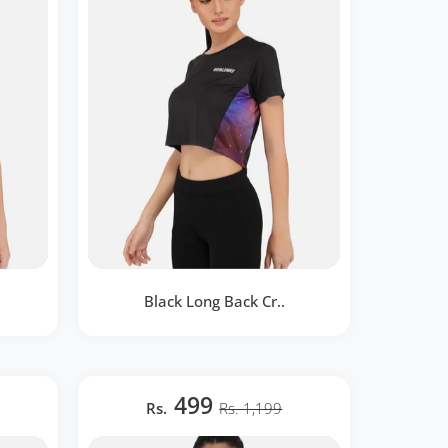
Black Long Back Cr..
parel
Black Long Back Crop Top
Women
RWW2028
499
Rs.
Rs. 1,199
BOUTIQUE RAPIDE