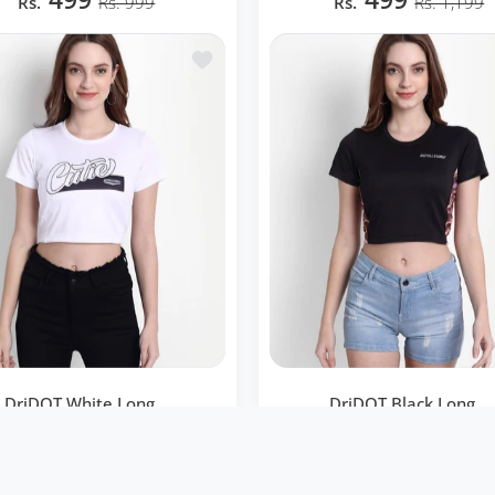
Rs.
Rs. 999
Rs.
Rs. 1,199
BOUTIQUE RAPIDE
BOUTIQUE RAPIDE
Ajouter à la liste de souhaits DriDOT
DriDOT White Long ..
DriDOT Black Long ..
T White Long Back Crop Top
DriDOT Black Long Back Cr