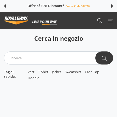
TE AI CONTENUTI
Offer of 10% Discount*
Promo Code:
SAVE10
Cerca in negozio
Tag di
Vest
T-Shirt
Jacket
Sweatshirt
Crop Top
rapida:
Hoodie